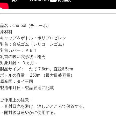
品名：chu-bo!（チューボ）
原材料
キャップ＆ボトル：ポリプロピレン
乳首：合成ゴム（シリコーンゴム）
乳首カバー：ＰＥＴ
乳首の吸い穴形状：楕円
対象月齢： ０ヵ月～
製品サイズ： たて 7.6cm、直径6.5cm
ボトルの容量： 250ml（最大目盛容量）
原産国：タイ王国
製造年月日：製品底辺に記載
ご使用上の注意：
・直射日光を避け、涼しいところで保管する。
・開封後は速やかに使用する。