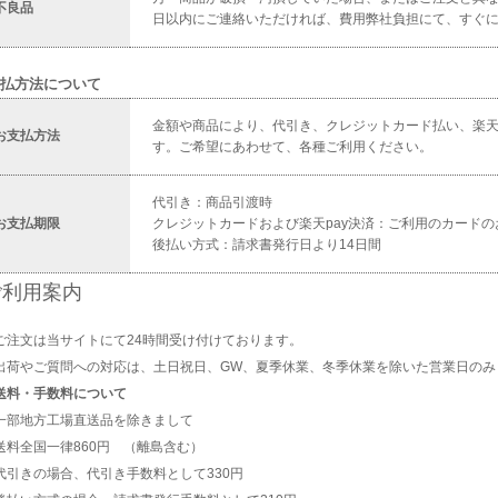
不良品
日以内にご連絡いただければ、費用弊社負担にて、すぐ
払方法について
金額や商品により、代引き、クレジットカード払い、楽
お支払方法
す。ご希望にあわせて、各種ご利用ください。
代引き：商品引渡時
お支払期限
クレジットカードおよび楽天pay決済：ご利用のカード
後払い方式：請求書発行日より14日間
ご利用案内
ご注文は当サイトにて24時間受け付けております。
出荷やご質問への対応は、土日祝日、GW、夏季休業、冬季休業を除いた営業日のみ
送料・手数料について
一部地方工場直送品を除きまして
送料全国一律860円 （離島含む）
代引きの場合、代引き手数料として330円