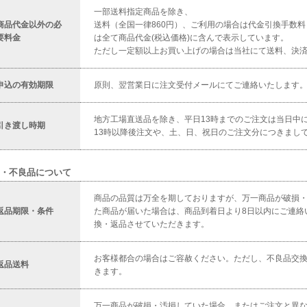
一部送料指定商品を除き、
商品代金以外の必
送料（全国一律860円）、ご利用の場合は代金引換手数料（
要料金
は全て商品代金(税込価格)に含んで表示しています。
ただし一定額以上お買い上げの場合は当社にて送料、決
申込の有効期限
原則、翌営業日に注文受付メールにてご連絡いたします
地方工場直送品を除き、平日13時までのご注文は当日中
引き渡し時期
13時以降後注文や、土、日、祝日のご注文分につきまし
・不良品について
商品の品質は万全を期しておりますが、万一商品が破損
返品期限・条件
た商品が届いた場合は、商品到着日より8日以内にご連絡
換・返品させていただきます。
お客様都合の場合はご容赦ください。ただし、不良品交
返品送料
きます。
万一商品が破損・汚損していた場合、またはご注文と異な