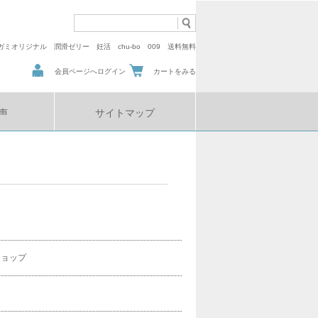
ガミオリジナル
潤滑ゼリー
妊活
chu-bo
009
送料無料
会員ページへログイン
カートをみる
声
サイトマップ
ショップ