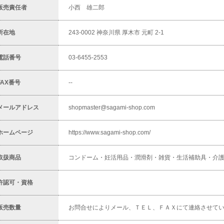
販売責任者
小西 雄二郎
所在地
243-0002 神奈川県 厚木市 元町 2-1
電話番号
03-6455-2553
FAX番号
--
メールアドレス
shopmaster@sagami-shop.com
ホームページ
https://www.sagami-shop.com/
取扱商品
コンドーム・妊活用品・潤滑剤・雑貨・生活補助具・介
許認可・資格
販売数量
お問合せによりメール、ＴＥＬ、ＦＡＸにて連絡させて