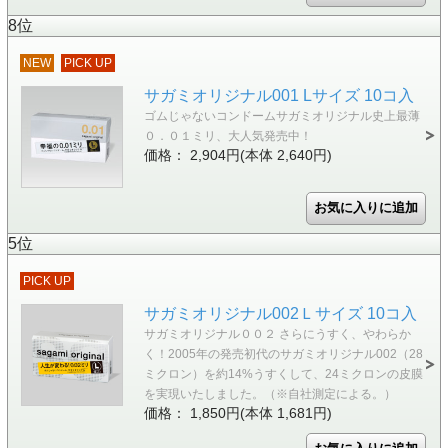
8位
NEW
PICK UP
サガミオリジナル001 Lサイズ 10コ入
ゴムじゃないコンドームサガミオリジナル史上最薄
０．０１ミリ、大人気発売中！
価格： 2,904円(本体 2,640円)
5位
PICK UP
サガミオリジナル002Ｌサイズ 10コ入
サガミオリジナル００２ さらにうすく、やわらか
く！2005年の発売初代のサガミオリジナル002（28
ミクロン）を約14%うすくして、24ミクロンの皮膜
を実現いたしました。（※自社測定による。）
価格： 1,850円(本体 1,681円)